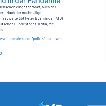
nd in der Pandemie
 Menschen eingeschränkt, auch der
ert. Nach der nochmaligen
Tragweite übt Peter Boehringer (AfD),
tschen Bundestages, Kritik. Mit
on.
www.epochtimes.de/politik/deu
… vom
Q