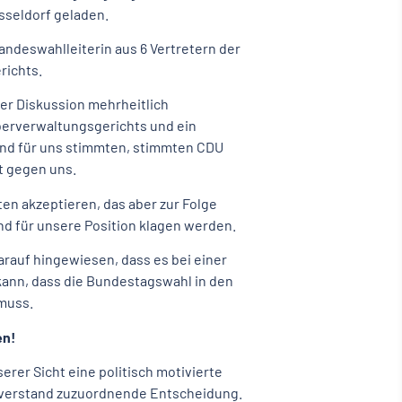
seldorf geladen.
deswahlleiterin aus 6 Vertretern der
richts.
er Diskussion mehrheitlich
berverwaltungsgerichts und ein
 und für uns stimmten, stimmten CDU
t gegen uns.
en akzeptieren, das aber zur Folge
nd für unsere Position klagen werden.
arauf hingewiesen, dass es bei einer
kann, dass die Bundestagswahl in den
 muss.
en!
rer Sicht eine politisch motivierte
hverstand zuzuordnende Entscheidung.