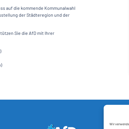
fluss auf die kommende Kommunalwahl
sstellung der Städteregion und der
ützen Sie die AfD mit Ihrer
)
)
Wir verwende