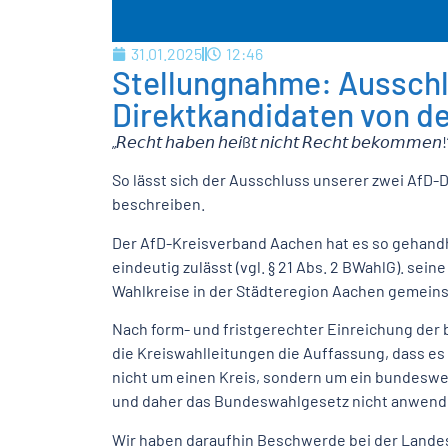
31.01.2025
12:46
Stellungnahme: Aussch
Direktkandidaten von d
„𝘙𝘦𝘤𝘩𝘵 𝘩𝘢𝘣𝘦𝘯 𝘩𝘦𝘪ß𝘵 𝘯𝘪𝘤𝘩𝘵 𝘙𝘦𝘤𝘩𝘵 𝘣𝘦𝘬𝘰𝘮𝘮𝘦𝘯!
So lässt sich der Ausschluss unserer zwei AfD
beschreiben.
Der AfD-Kreisverband Aachen hat es so gehand
eindeutig zulässt (vgl. § 21 Abs. 2 BWahlG). sein
Wahlkreise in der Städteregion Aachen gemeins
Nach form- und fristgerechter Einreichung der
die Kreiswahlleitungen die Auffassung, dass es
nicht um einen Kreis, sondern um ein bundeswei
und daher das Bundeswahlgesetz nicht anwendb
Wir haben daraufhin Beschwerde bei der Lande