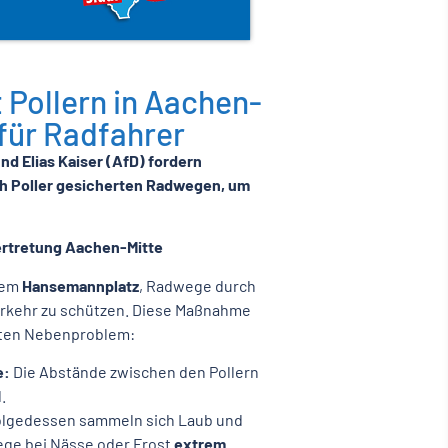
Pollern in Aachen-
 für Radfahrer
d Elias Kaiser (AfD) fordern
ch Poller gesicherten Radwegen, um
ertretung Aachen-Mitte
 dem
Hansemannplatz
, Radwege durch
erkehr zu schützen. Diese Maßnahme
hten Nebenproblem:
e:
Die Abstände zwischen den Pollern
.
olgedessen sammeln sich Laub und
ge bei Nässe oder Frost
extrem