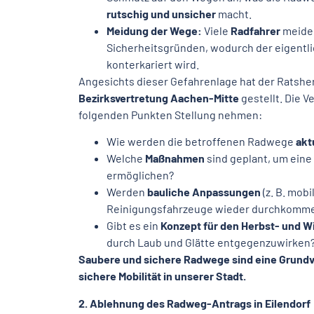
rutschig und unsicher
macht.
Meidung der Wege:
Viele
Radfahrer
meiden
Sicherheitsgründen, wodurch der eigentli
konterkariert wird.
Angesichts dieser Gefahrenlage hat der Ratshe
Bezirksvertretung Aachen-Mitte
gestellt. Die V
folgenden Punkten Stellung nehmen:
Wie werden die betroffenen Radwege
akt
Welche
Maßnahmen
sind geplant, um eine
ermöglichen?
Werden
bauliche Anpassungen
(z. B. mobi
Reinigungsfahrzeuge wieder durchkomm
Gibt es ein
Konzept für den Herbst- und W
durch Laub und Glätte entgegenzuwirken
Saubere und sichere Radwege sind eine Grundv
sichere Mobilität in unserer Stadt.
2. Ablehnung des Radweg-Antrags in Eilendorf