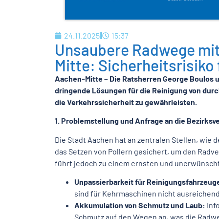
24.11.2025
15:37
Unsaubere Radwege mit 
Mitte: Sicherheitsrisiko
Aachen-Mitte – Die Ratsherren George Boulos un
dringende Lösungen für die Reinigung von dur
die Verkehrssicherheit zu gewährleisten.
1.
Problemstellung und Anfrage an die Bezirksv
Die Stadt Aachen hat an zentralen Stellen, wie
das Setzen von Pollern gesichert, um den Radv
führt jedoch zu einem ernsten und unerwünsc
Unpassierbarkeit für Reinigungsfahrzeug
sind für Kehrmaschinen nicht ausreichend
Akkumulation von Schmutz und Laub:
Inf
Schmutz auf den Wegen an, was die Radwe