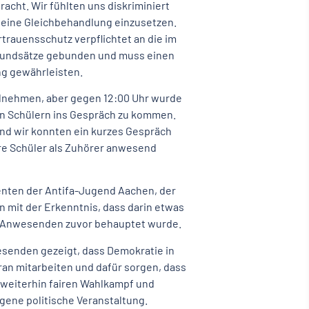
racht. Wir fühlten uns
diskriminiert
r eine Gleichbehandlung einzusetzen.
ertrauensschutz verpflichtet an die im
rundsätze gebunden und muss einen
ng gewährleisten.
ilnehmen, aber gegen 12:00 Uhr wurde
en Schülern ins Gespräch zu kommen.
und wir konnten ein kurzes Gespräch
ere Schüler als Zuhörer anwesend
nten der Antifa-Jugend Aachen, der
mit der Erkenntnis, dass darin etwas
en Anwesenden zuvor behauptet wurde.
wesenden gezeigt, dass Demokratie in
an mitarbeiten und dafür sorgen, dass
 weiterhin fairen Wahlkampf und
ngene politische Veranstaltung.