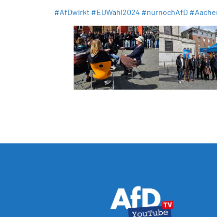
#AfDwirkt
#EUWahl2024
#nurnochAfD
#Aache