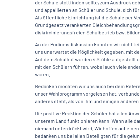
der Schule stattfinden sollte, zum Ausdruck geb
und appellierten an Schüler und Schule, sich fü
Als öffentliche Einrichtung ist die Schule per V
Grundgesetz verankerten Gleichbehandlungsg
diskriminierungsfreien Schulbetrieb bzw. Bildu
An der Podiumsdiskussion konnten wir nicht te
uns unerwartet die Möglichkeit gegeben, mit d
Auf dem Schulhof wurden 4 Stühle aufgestellt 
mit den Schülern führen, wobei auch viele and
waren.
Bedanken möchten wir uns auch bei dem Refere
unser Wahlprogramm vorgelesen hat, verbunden 
anderes steht, als von ihm und einigen ander
Die positive Reaktion der Schüler hat allen An
unserem Land funktionieren kann. Wenn alle dar
niemand unterdrückt wird. Wir hoffen auf einen
bedanken uns bei allen Beteiligten für die gelu